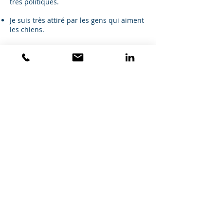
très politiques.
Je suis très attiré par les gens qui aiment
les chiens.
Je serai toujours honnête et je vous dirai
ce que vous avez besoin d’entendre et
non ce que vous voulez entendre. Je
travaillerai cependant avec vous pour
m’assurer qu’ils deviennent une seule et
même chose.
Accueil
Tom Crawford
+33
6 32 99 67 26
tom@thebrainminer.com